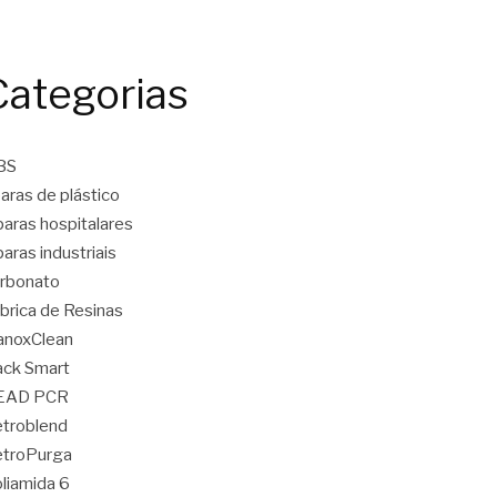
Categorias
BS
aras de plástico
aras hospitalares
aras industriais
rbonato
brica de Resinas
anoxClean
ck Smart
EAD PCR
troblend
etroPurga
liamida 6