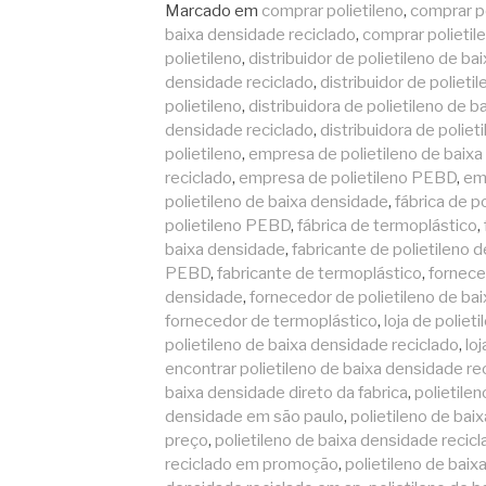
lendo
Marcado em
comprar polietileno
,
comprar po
baixa densidade reciclado
,
comprar polieti
polietileno
,
distribuidor de polietileno de b
densidade reciclado
,
distribuidor de poliet
polietileno
,
distribuidora de polietileno de 
densidade reciclado
,
distribuidora de polie
polietileno
,
empresa de polietileno de baix
reciclado
,
empresa de polietileno PEBD
,
em
polietileno de baixa densidade
,
fábrica de p
polietileno PEBD
,
fábrica de termoplástico
,
baixa densidade
,
fabricante de polietileno 
PEBD
,
fabricante de termoplástico
,
fornece
densidade
,
fornecedor de polietileno de ba
fornecedor de termoplástico
,
loja de polieti
polietileno de baixa densidade reciclado
,
lo
encontrar polietileno de baixa densidade re
baixa densidade direto da fabrica
,
polietile
densidade em são paulo
,
polietileno de ba
preço
,
polietileno de baixa densidade recicl
reciclado em promoção
,
polietileno de bai