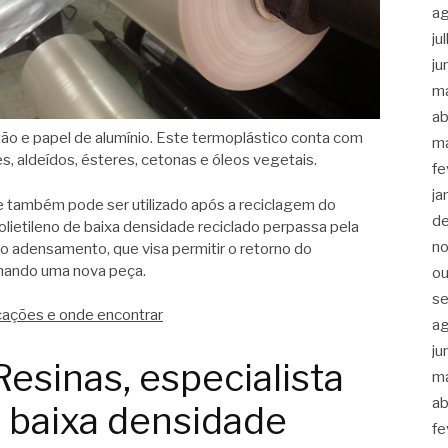
a
ju
ju
m
ab
rtão e papel de alumínio. Este termoplástico conta com
m
es, aldeídos, ésteres, cetonas e óleos vegetais.
fe
ja
de também pode ser utilizado após a reciclagem do
d
olietileno de baixa densidade reciclado perpassa pela
n
o adensamento, que visa permitir o retorno do
ginando uma nova peça.
ou
s
licações e onde encontrar
a
ju
esinas, especialista
m
ab
e baixa densidade
fe