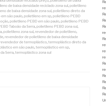
baixa densidade reciclado preço
,
polietileno de baixa
Re
tileno de baixa densidade reciclado zona sul
,
polietileno
re
ileno de baixa densidade zona sul
,
polietileno direto da
Re
o em são paulo
,
polietileno em sp
,
polietileno PEBD
Re
moção
,
polietileno PEBD em são paulo
,
polietileno PEBD
 PEBD Taboão da Serra
,
polietileno PEBD zona sul
,
Re
ra
,
polietileno zona sul
,
revendedor de polietileno
,
re
de
,
revendedor de polietileno de baixa densidade
Re
revendedor de termoplástico
,
termoplástico direto da
re
lástico em são paulo
,
termoplástico em sp
,
re
 da Serra
,
termoplástico zona sul
re
Re
re
Re
Re
Re
Re
Un