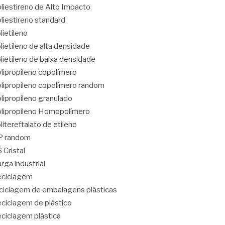
liestireno de Alto Impacto
liestireno standard
lietileno
lietileno de alta densidade
lietileno de baixa densidade
lipropileno copolímero
lipropileno copolímero random
lipropileno granulado
lipropileno Homopolímero
litereftalato de etileno
P random
 Cristal
rga industrial
eciclagem
ciclagem de embalagens plásticas
ciclagem de plástico
ciclagem plástica