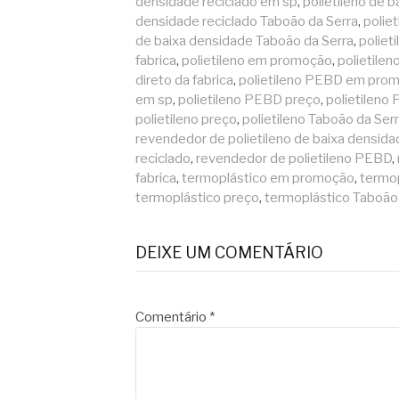
densidade reciclado em sp
,
polietileno de 
densidade reciclado Taboão da Serra
,
polie
de baixa densidade Taboão da Serra
,
poliet
fabrica
,
polietileno em promoção
,
polietilen
direto da fabrica
,
polietileno PEBD em pro
em sp
,
polietileno PEBD preço
,
polietileno
polietileno preço
,
polietileno Taboão da Ser
revendedor de polietileno de baixa densida
reciclado
,
revendedor de polietileno PEBD
,
fabrica
,
termoplástico em promoção
,
termop
termoplástico preço
,
termoplástico Taboão
DEIXE UM COMENTÁRIO
Comentário
*