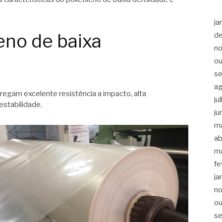
ja
leno de baixa
d
n
ou
s
a
egam excelente resistência a impacto, alta
ju
estabilidade.
ju
m
ab
m
fe
ja
n
ou
s