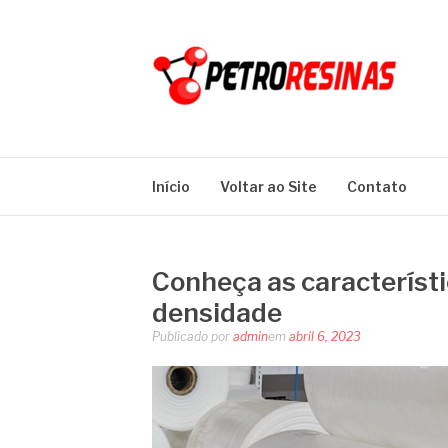
Pular
para
o
conteúdo
PETRO RESINA
Blog
Início
Voltar ao Site
Contato
Conheça as característi
densidade
Publicado por
admin
em
abril 6, 2023