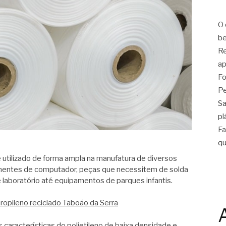
O 
be
Re
ap
Fo
Pe
Sa
pl
Fa
qu
 utilizado de forma ampla na manufatura de diversos
onentes de computador, peças que necessitem de solda
 laboratório até equipamentos de parques infantis.
ropileno reciclado Taboão da Serra
s características do polietileno de baixa densidade e