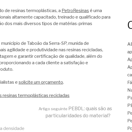
 de resinas termoplásticas, a
PetroResinas
é uma
nais altamente capacitado, treinado e qualificado para
ção dos mais diversos tipos de matérias-primas
município de Taboão da Serra-SP, munida de
A
 agilidade e produtividade nas resinas recicladas,
ap
tagem e garantir certificação de qualidade, além do
Ap
 proporcionando a cada cliente a satisfação e
Ap
roduto.
ca
alistas e
solicite um orçamento
.
Fá
N
s resinas termoplásticas recicladas
Pa
P
PEBDL: quais são as
Artigo seguinte
Pe
particularidades do material?
P
ixa densidade
Po