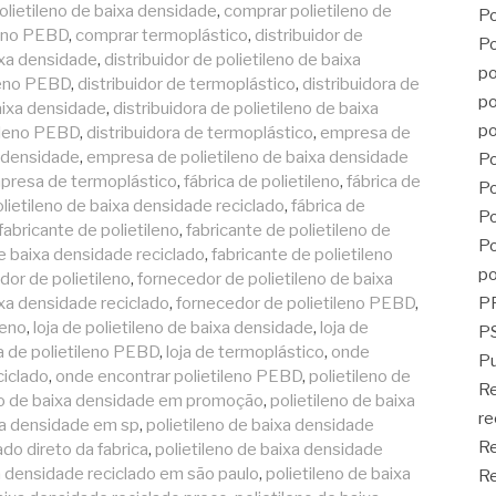
lietileno de baixa densidade
,
comprar polietileno de
Po
leno PEBD
,
comprar termoplástico
,
distribuidor de
Po
aixa densidade
,
distribuidor de polietileno de baixa
po
ileno PEBD
,
distribuidor de termoplástico
,
distribuidora de
po
baixa densidade
,
distribuidora de polietileno de baixa
po
tileno PEBD
,
distribuidora de termoplástico
,
empresa de
a densidade
,
empresa de polietileno de baixa densidade
Po
presa de termoplástico
,
fábrica de polietileno
,
fábrica de
Po
olietileno de baixa densidade reciclado
,
fábrica de
Po
fabricante de polietileno
,
fabricante de polietileno de
Po
de baixa densidade reciclado
,
fabricante de polietileno
po
dor de polietileno
,
fornecedor de polietileno de baixa
ixa densidade reciclado
,
fornecedor de polietileno PEBD
,
P
leno
,
loja de polietileno de baixa densidade
,
loja de
PS
ja de polietileno PEBD
,
loja de termoplástico
,
onde
Pu
ciclado
,
onde encontrar polietileno PEBD
,
polietileno de
R
no de baixa densidade em promoção
,
polietileno de baixa
re
ixa densidade em sp
,
polietileno de baixa densidade
Re
ado direto da fabrica
,
polietileno de baixa densidade
xa densidade reciclado em são paulo
,
polietileno de baixa
Re