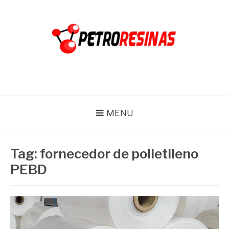
Pular
para
o
conteúdo
PETRO RESINAS
Blog
MENU
Tag:
fornecedor de polietileno
PEBD