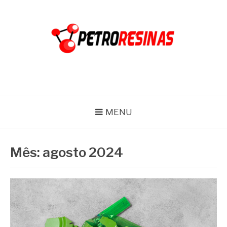
Pular
para
o
conteúdo
PETRO RESINAS
Blog
MENU
Mês:
agosto 2024