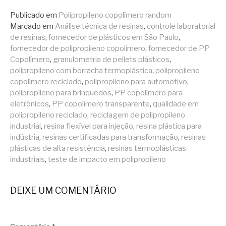
Publicado em
Polipropileno copolímero random
Marcado em
Análise técnica de resinas
,
controle laboratorial
de resinas
,
fornecedor de plásticos em São Paulo
,
fornecedor de polipropileno copolímero
,
fornecedor de PP
Copolímero
,
granulometria de pellets plásticos
,
polipropileno com borracha termoplástica
,
polipropileno
copolímero reciclado
,
polipropileno para automotivo
,
polipropileno para brinquedos
,
PP copolímero para
eletrônicos
,
PP copolímero transparente
,
qualidade em
polipropileno reciclado
,
reciclagem de polipropileno
industrial
,
resina flexível para injeção
,
resina plástica para
indústria
,
resinas certificadas para transformação
,
resinas
plásticas de alta resistência
,
resinas termoplásticas
industriais
,
teste de impacto em polipropileno
DEIXE UM COMENTÁRIO