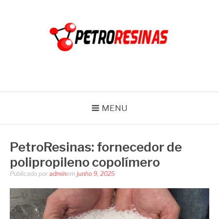
Pular
para
o
conteúdo
PETRO RESINAS
Blog
MENU
PetroResinas: fornecedor de
polipropileno copolímero
Publicado por
admin
em
junho 9, 2025