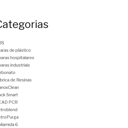
Categorias
BS
aras de plástico
aras hospitalares
aras industriais
rbonato
brica de Resinas
anoxClean
ck Smart
EAD PCR
troblend
etroPurga
liamida 6