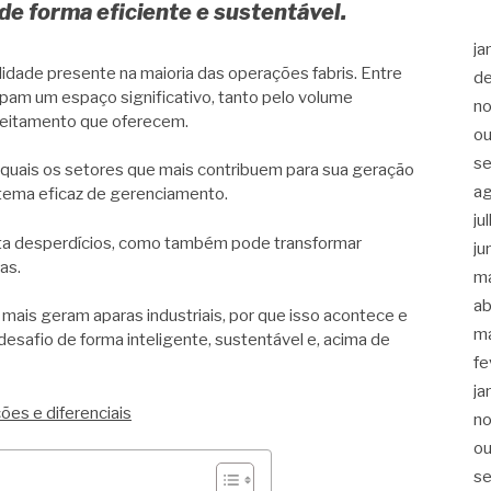
 de forma eficiente e sustentável.
ja
lidade presente na maioria das operações fabris. Entre
d
am um espaço significativo, tanto pelo volume
n
veitamento que oferecem.
ou
s
quais os setores que mais contribuem para sua geração
a
stema eficaz de gerenciamento.
ju
ita desperdícios, como também pode transformar
ju
as.
m
ab
 mais geram aparas industriais, por que isso acontece e
m
safio de forma inteligente, sustentável e, acima de
fe
ja
ões e diferenciais
n
ou
s