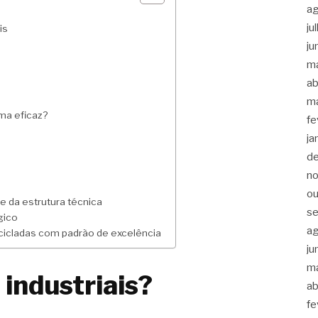
a
ju
is
ju
m
ab
m
ma eficaz?
fe
ja
d
n
ou
e da estrutura técnica
s
gico
a
ecicladas com padrão de excelência
ju
m
 industriais?
ab
fe