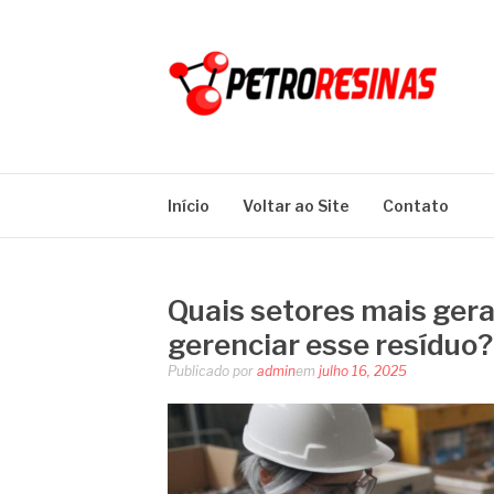
Pular
para
o
conteúdo
PETRO RESINA
Blog
Início
Voltar ao Site
Contato
Quais setores mais gera
gerenciar esse resíduo?
Publicado por
admin
em
julho 16, 2025