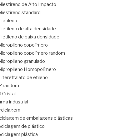
liestireno de Alto Impacto
liestireno standard
lietileno
lietileno de alta densidade
lietileno de baixa densidade
lipropileno copolímero
lipropileno copolímero random
lipropileno granulado
lipropileno Homopolímero
litereftalato de etileno
P random
 Cristal
rga industrial
eciclagem
ciclagem de embalagens plásticas
ciclagem de plástico
ciclagem plástica