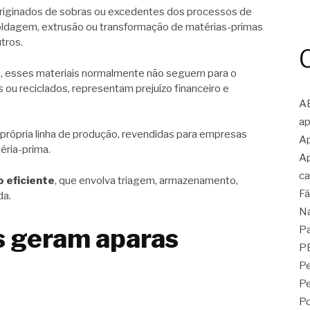
originados de sobras ou excedentes dos processos de
moldagem, extrusão ou transformação de matérias-primas
utros.
s, esses materiais normalmente não seguem para o
s ou reciclados, representam prejuízo financeiro e
A
ap
 própria linha de produção, revendidas para empresas
Ap
éria-prima.
Ap
ca
 eficiente
, que envolva triagem, armazenamento,
Fá
da.
N
s geram aparas
Pa
P
Pe
P
Po