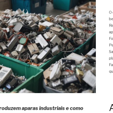
O 
be
Re
ap
Fo
Pe
Sa
pl
Fa
qu
roduzem aparas industriais e como