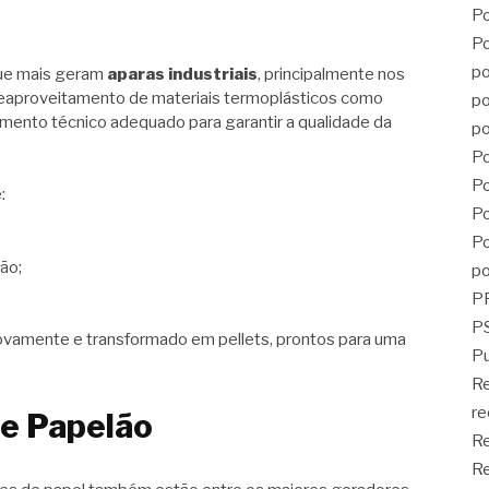
Po
Po
po
 que mais geram
aparas industriais
, principalmente nos
 reaproveitamento de materiais termoplásticos como
po
ento técnico adequado para garantir a qualidade da
po
Po
Po
:
Po
Po
ão;
po
P
PS
ovamente e transformado em pellets, prontos para uma
Pu
R
re
 e Papelão
Re
Re