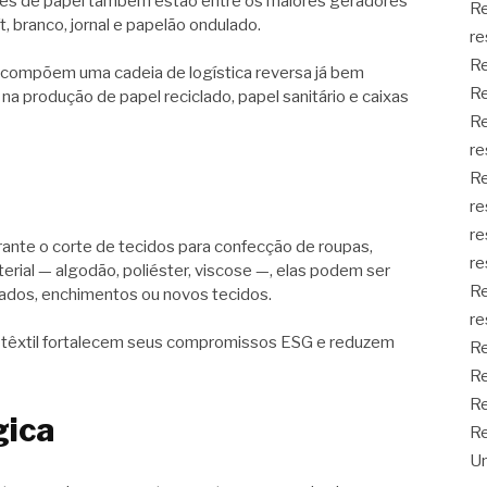
tes de papel também estão entre os maiores geradores
Re
, branco, jornal e papelão ondulado.
re
Re
e compõem uma cadeia de logística reversa já bem
Re
na produção de papel reciclado, papel sanitário e caixas
Re
re
Re
re
re
rante o corte de tecidos para confecção de roupas,
re
rial — algodão, poliéster, viscose —, elas podem ser
Re
lados, enchimentos ou novos tecidos.
re
têxtil fortalecem seus compromissos ESG e reduzem
Re
Re
Re
gica
Re
Un