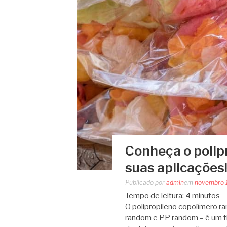
Conheça o polip
suas aplicações
Publicado por
admin
em
novembro 
Tempo de leitura:
4
minutos
O polipropileno copolímero
random e PP random – é um tip