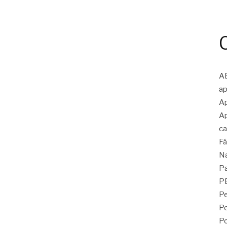
A
ap
Ap
Ap
ca
Fá
N
Pa
P
Pe
P
Po