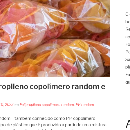
O 
be
Re
ap
Fo
Pe
Sa
pl
Fa
qu
ropileno copolímero random e
!
10, 2023
em
Polipropileno copolímero random
,
PP random
 random – também conhecido como PP copolímero
o de plástico que é produzido a partir de uma mistura