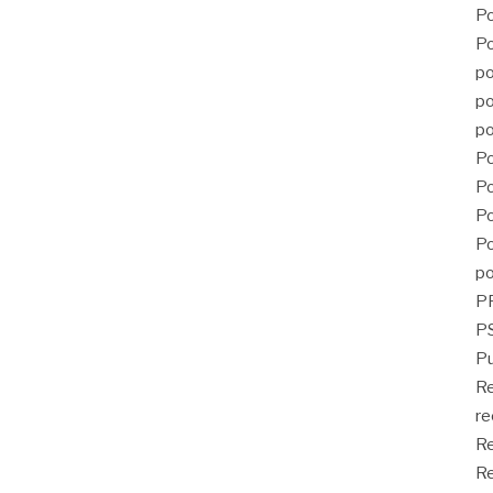
Po
Po
po
po
po
Po
Po
Po
Po
po
P
PS
Pu
R
re
Re
Re