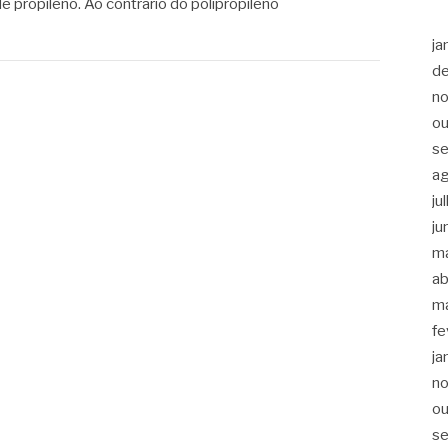
 propileno. Ao contrário do polipropileno
ja
d
n
ou
s
a
ju
ju
m
ab
m
fe
ja
n
ou
s