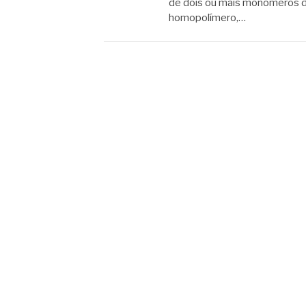
de dois ou mais monômeros de
homopolímero,…