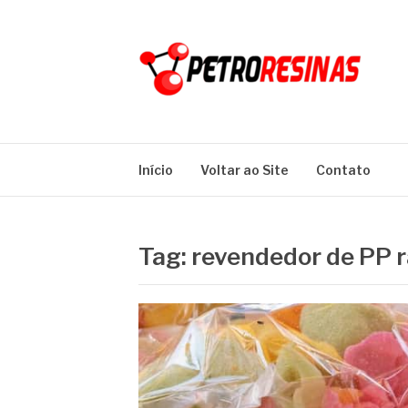
Pular
para
o
conteúdo
PETRO RESINA
Blog
Início
Voltar ao Site
Contato
Tag:
revendedor de PP 