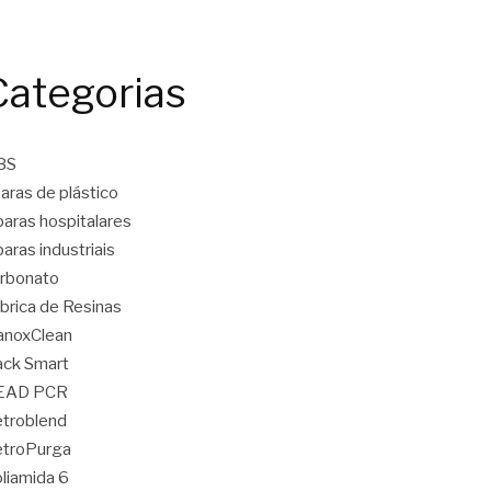
Categorias
BS
aras de plástico
aras hospitalares
aras industriais
rbonato
brica de Resinas
anoxClean
ck Smart
EAD PCR
troblend
etroPurga
liamida 6