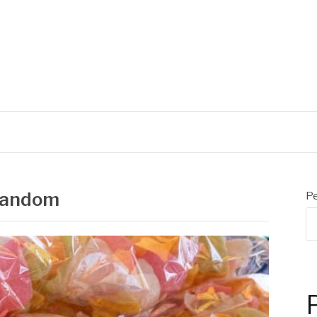
S
random
Pe