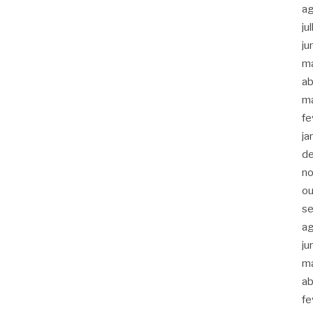
a
ju
ju
m
ab
m
fe
ja
d
n
ou
s
a
ju
m
ab
fe