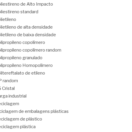
liestireno de Alto Impacto
liestireno standard
lietileno
lietileno de alta densidade
lietileno de baixa densidade
lipropileno copolímero
lipropileno copolímero random
lipropileno granulado
lipropileno Homopolímero
litereftalato de etileno
P random
 Cristal
rga industrial
eciclagem
ciclagem de embalagens plásticas
ciclagem de plástico
ciclagem plástica