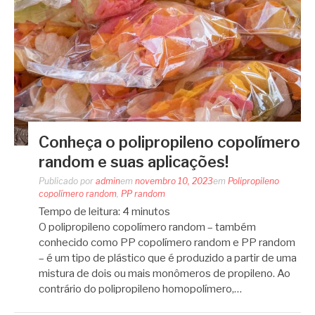
Conheça o polipropileno copolímero
random e suas aplicações!
Publicado por
admin
em
novembro 10, 2023
em
Polipropileno
copolímero random
,
PP random
Tempo de leitura:
4
minutos
O polipropileno copolímero random – também
conhecido como PP copolímero random e PP random
– é um tipo de plástico que é produzido a partir de uma
mistura de dois ou mais monômeros de propileno. Ao
contrário do polipropileno homopolímero,…