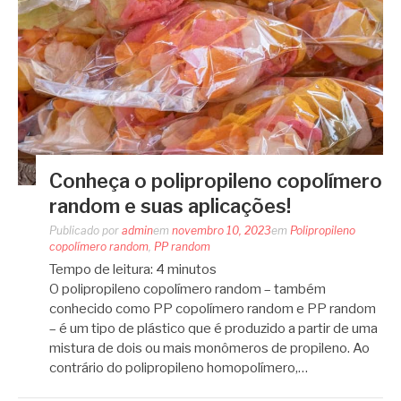
Conheça o polipropileno copolímero
random e suas aplicações!
Publicado por
admin
em
novembro 10, 2023
em
Polipropileno
copolímero random
,
PP random
Tempo de leitura:
4
minutos
O polipropileno copolímero random – também
conhecido como PP copolímero random e PP random
– é um tipo de plástico que é produzido a partir de uma
mistura de dois ou mais monômeros de propileno. Ao
contrário do polipropileno homopolímero,…