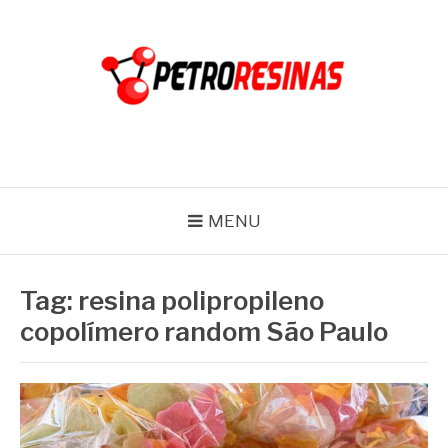
Pular
para
o
conteúdo
PETRO RESINAS
Blog
MENU
Tag:
resina polipropileno
copolímero random São Paulo