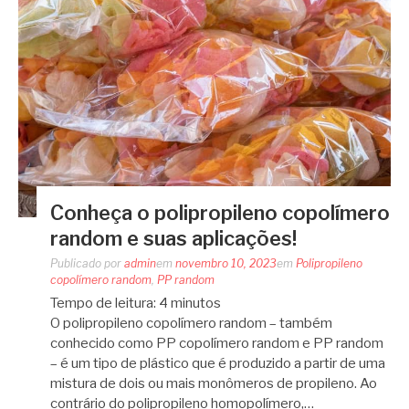
Conheça o polipropileno copolímero
random e suas aplicações!
Publicado por
admin
em
novembro 10, 2023
em
Polipropileno
copolímero random
,
PP random
Tempo de leitura:
4
minutos
O polipropileno copolímero random – também
conhecido como PP copolímero random e PP random
– é um tipo de plástico que é produzido a partir de uma
mistura de dois ou mais monômeros de propileno. Ao
contrário do polipropileno homopolímero,…