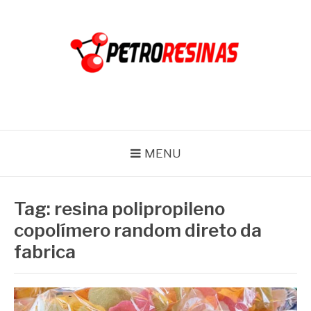
Pular
para
o
conteúdo
PETRO RESINAS
Blog
MENU
Tag:
resina polipropileno
copolímero random direto da
fabrica