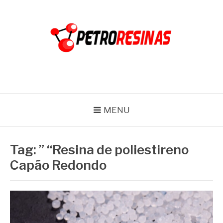
Pular
para
o
conteúdo
PETRO RESINAS
Blog
MENU
Tag:
” “Resina de poliestireno
Capão Redondo