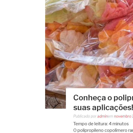
Conheça o polip
suas aplicações
Publicado por
admin
em
novembro 
Tempo de leitura:
4
minutos
O polipropileno copolímero