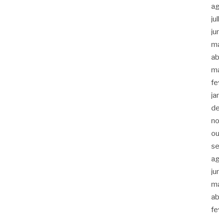
a
ju
ju
m
ab
m
fe
ja
d
n
ou
s
a
ju
m
ab
fe