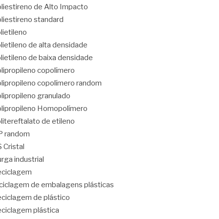
liestireno de Alto Impacto
liestireno standard
lietileno
lietileno de alta densidade
lietileno de baixa densidade
lipropileno copolímero
lipropileno copolímero random
lipropileno granulado
lipropileno Homopolímero
litereftalato de etileno
P random
 Cristal
rga industrial
eciclagem
ciclagem de embalagens plásticas
ciclagem de plástico
ciclagem plástica