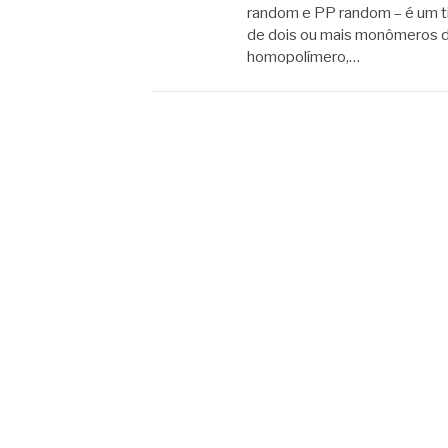
random e PP random – é um tip
de dois ou mais monômeros de
homopolímero,…