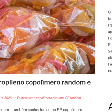
O 
be
Re
ap
Fo
Pe
Sa
pl
Fa
qu
ropileno copolímero random e
!
10, 2023
em
Polipropileno copolímero random
,
PP random
 random – também conhecido como PP copolímero