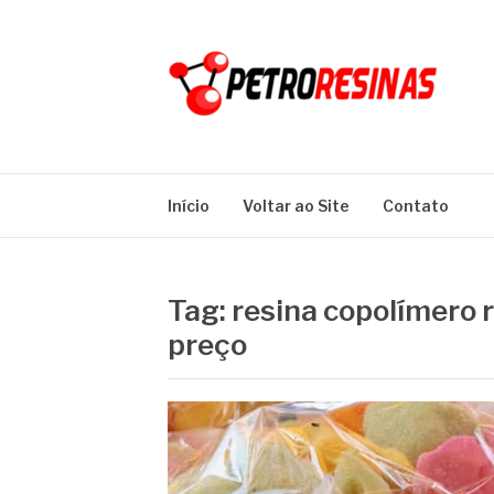
Pular
para
o
conteúdo
PETRO RESINA
Blog
Início
Voltar ao Site
Contato
Tag:
resina copolímero 
preço