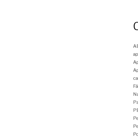
A
ap
Ap
Ap
ca
Fá
N
Pa
P
Pe
P
Po