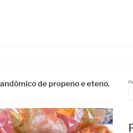
S
randômico de propeno e eteno.
Pe