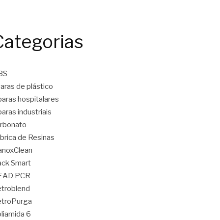
Categorias
BS
aras de plástico
aras hospitalares
aras industriais
rbonato
brica de Resinas
anoxClean
ck Smart
EAD PCR
troblend
etroPurga
liamida 6