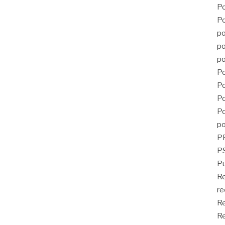
Po
Po
po
po
po
Po
Po
Po
Po
po
P
PS
Pu
R
re
Re
Re