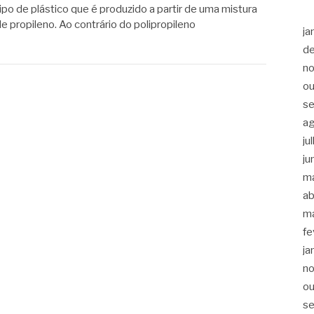
o de plástico que é produzido a partir de uma mistura
 propileno. Ao contrário do polipropileno
ja
d
n
ou
s
a
ju
ju
m
ab
m
fe
ja
n
ou
s