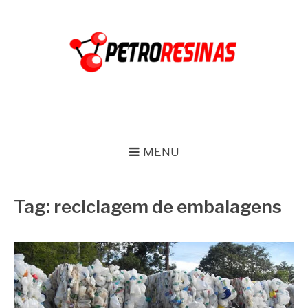
Pular
para
o
conteúdo
PETRO RESINAS
Blog
MENU
Tag:
reciclagem de embalagens