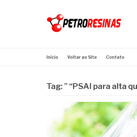
Pular
para
o
conteúdo
PETRO RESINA
Blog
Início
Voltar ao Site
Contato
Tag:
” “PSAI para alta 