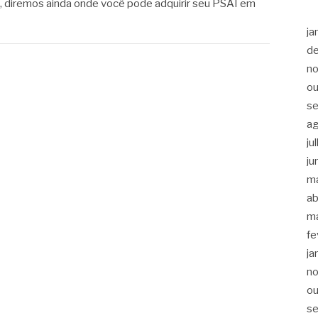
nal, diremos ainda onde você pode adquirir seu PSAI em
ja
d
n
ou
s
a
ju
ju
m
ab
m
fe
ja
n
ou
s