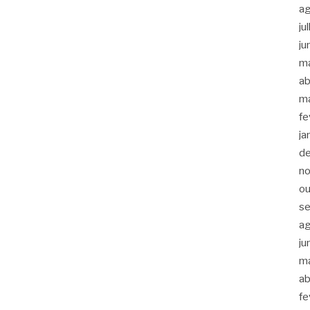
a
ju
ju
m
ab
m
fe
ja
d
n
ou
s
a
ju
m
ab
fe