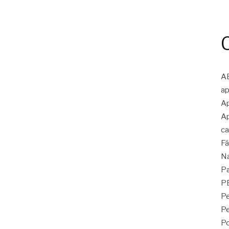
A
ap
Ap
Ap
ca
Fá
N
Pa
P
Pe
P
Po