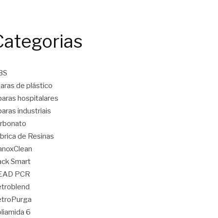
Categorias
BS
aras de plástico
aras hospitalares
aras industriais
rbonato
brica de Resinas
anoxClean
ck Smart
EAD PCR
troblend
etroPurga
liamida 6