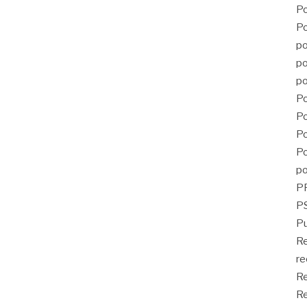
Po
Po
po
po
po
Po
Po
Po
Po
po
P
PS
Pu
R
re
Re
Re