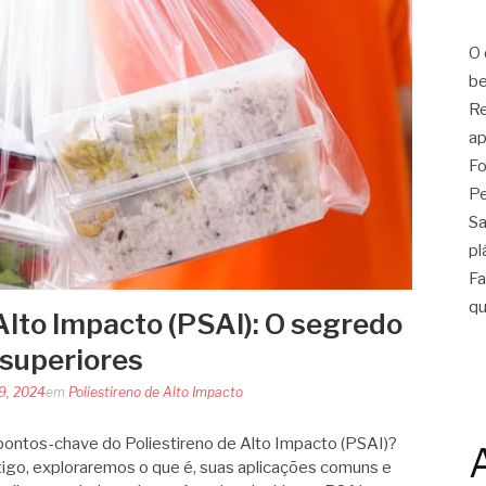
O 
be
Re
ap
Fo
Pe
Sa
pl
Fa
qu
Alto Impacto (PSAI): O segredo
 superiores
19, 2024
em
Poliestireno de Alto Impacto
ontos-chave do Poliestireno de Alto Impacto (PSAI)?
artigo, exploraremos o que é, suas aplicações comuns e