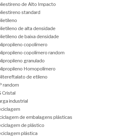
liestireno de Alto Impacto
liestireno standard
lietileno
lietileno de alta densidade
lietileno de baixa densidade
lipropileno copolímero
lipropileno copolímero random
lipropileno granulado
lipropileno Homopolímero
litereftalato de etileno
P random
 Cristal
rga industrial
eciclagem
ciclagem de embalagens plásticas
ciclagem de plástico
ciclagem plástica