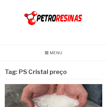
Pular
para
o
conteúdo
PETRO RESINAS
Blog
MENU
Tag:
PS Cristal preço