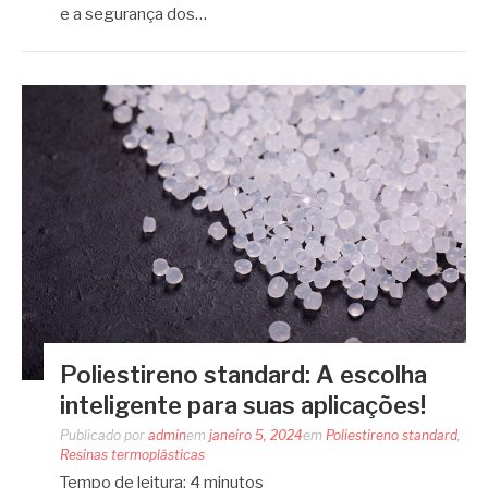
e a segurança dos…
Poliestireno standard: A escolha
inteligente para suas aplicações!
Publicado por
admin
em
janeiro 5, 2024
em
Poliestireno standard
,
Resinas termoplásticas
Tempo de leitura:
4
minutos