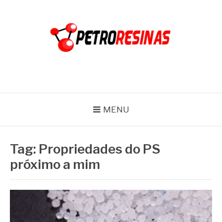
Pular
para
o
conteúdo
PETRO RESINAS
Blog
MENU
Tag:
Propriedades do PS
próximo a mim