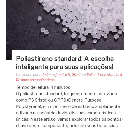
Poliestireno standard: A escolha
inteligente para suas aplicações!
Publicado por
admin
em
janeiro 5, 2024
em
Poliestireno standard
,
Resinas termoplásticas
Tempo de leitura:
4
minutos
O poliestireno standard, frequentemente abreviado
como PS Cristal ou GPPS (General Purpose
Polystyrene), é um polímero de estireno amplamente
utilizado na indústria devido às suas características
únicas. Neste artigo, vamos explorar todos os pontos-
chave deste componente, incluindo seus benefícios