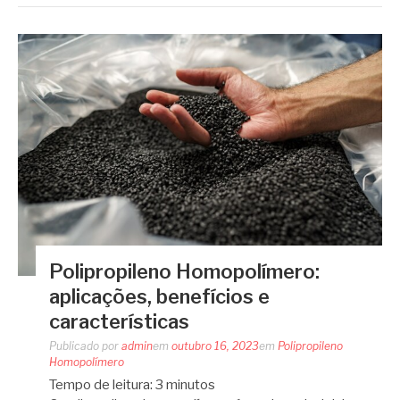
Polipropileno Homopolímero:
aplicações, benefícios e
características
Publicado por
admin
em
outubro 16, 2023
em
Polipropileno
Homopolímero
Tempo de leitura:
3
minutos