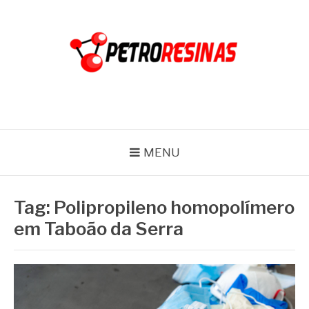
Pular
para
o
conteúdo
PETRO RESINAS
Blog
MENU
Tag:
Polipropileno homopolímero
em Taboão da Serra