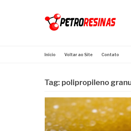
Pular
para
o
conteúdo
PETRO RESINA
Blog
Início
Voltar ao Site
Contato
Tag:
polipropileno gran