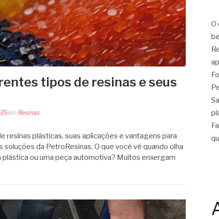
O 
be
Re
ap
Fo
entes tipos de resinas e seus
Pe
Sa
pl
025
em
Resinas
Fa
de resinas plásticas, suas aplicações e vantagens para
qu
das soluções da PetroResinas. O que você vê quando olha
 plástica ou uma peça automotiva? Muitos enxergam