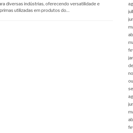
a
ra diversas indústrias, oferecendo versatilidade e
-primas utilizadas em produtos do…
ju
ju
m
ab
m
fe
ja
d
n
ou
s
a
ju
m
ab
fe