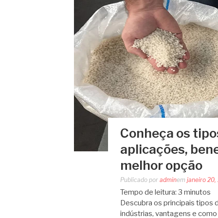
Conheça os tipos
aplicações, bene
melhor opção
Publicado por
admin
em
janeiro 20,
Tempo de leitura:
3
minutos
Descubra os principais tipos 
indústrias, vantagens e como u