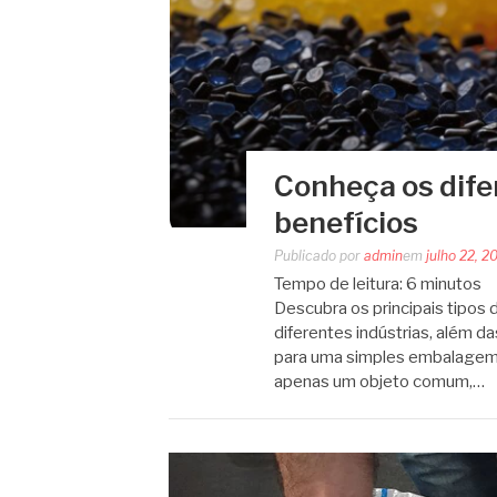
Conheça os difer
benefícios
Publicado por
admin
em
julho 22, 2
Tempo de leitura:
6
minutos
Descubra os principais tipos 
diferentes indústrias, além 
para uma simples embalagem
apenas um objeto comum,…