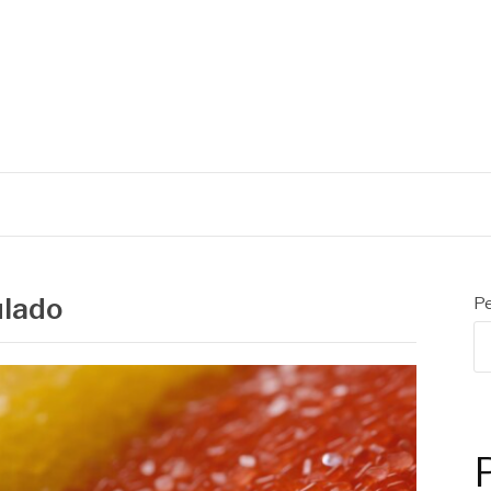
S
ulado
Pe