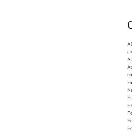
A
ap
Ap
Ap
ca
Fá
N
Pa
P
Pe
P
Po