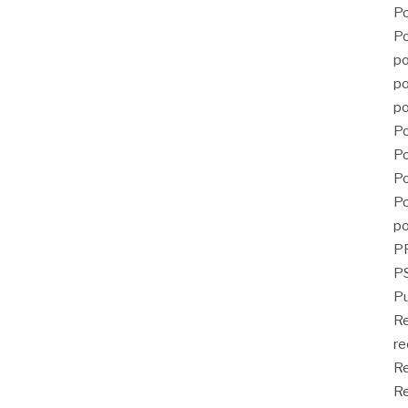
Po
Po
po
po
po
Po
Po
Po
Po
po
P
PS
Pu
R
re
Re
Re