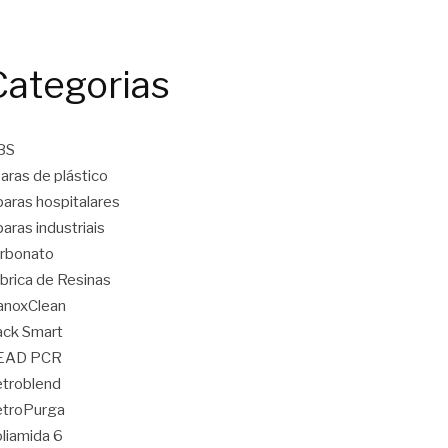
Categorias
BS
aras de plástico
aras hospitalares
aras industriais
rbonato
brica de Resinas
anoxClean
ck Smart
EAD PCR
troblend
etroPurga
liamida 6