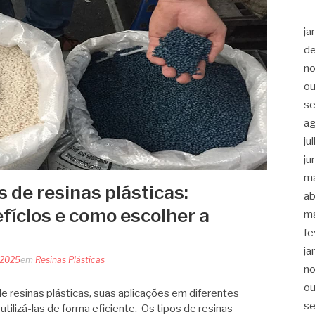
ja
d
n
ou
s
a
ju
ju
m
 de resinas plásticas:
ab
fícios e como escolher a
m
fe
ja
 2025
em
Resinas Plásticas
n
ou
de resinas plásticas, suas aplicações em diferentes
s
tilizá-las de forma eficiente. Os tipos de resinas