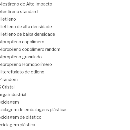
liestireno de Alto Impacto
liestireno standard
lietileno
lietileno de alta densidade
lietileno de baixa densidade
lipropileno copolímero
lipropileno copolímero random
lipropileno granulado
lipropileno Homopolímero
litereftalato de etileno
P random
 Cristal
rga industrial
eciclagem
ciclagem de embalagens plásticas
ciclagem de plástico
ciclagem plástica