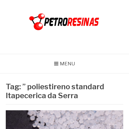
Pular
para
o
conteúdo
PETRO RESINAS
Blog
MENU
Tag:
” poliestireno standard
Itapecerica da Serra