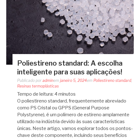
Poliestireno standard: A escolha
inteligente para suas aplicações!
Publicado por
admin
em
janeiro 5, 2024
em
Poliestireno standard
,
Resinas termoplásticas
Tempo de leitura:
4
minutos
O poliestireno standard, frequentemente abreviado
como PS Cristal ou GPPS (General Purpose
Polystyrene), é um polímero de estireno amplamente
utilizado na indústria devido às suas características
únicas. Neste artigo, vamos explorar todos os pontos-
chave deste componente, incluindo seus benefícios