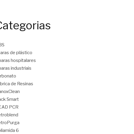
Categorias
BS
aras de plástico
aras hospitalares
aras industriais
rbonato
brica de Resinas
anoxClean
ck Smart
EAD PCR
troblend
etroPurga
liamida 6