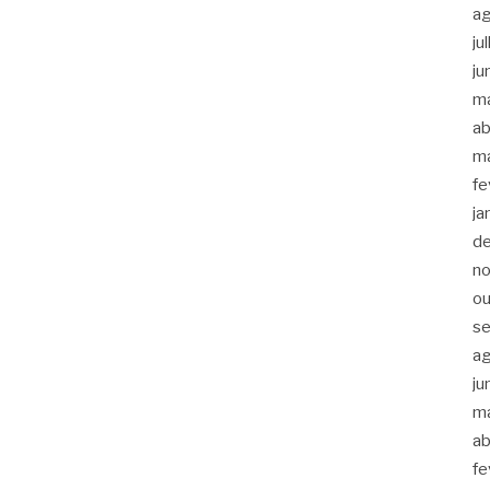
a
ju
ju
m
ab
m
fe
ja
d
n
ou
s
a
ju
m
ab
fe