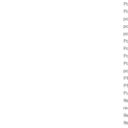
Po
Po
po
po
po
Po
Po
Po
Po
po
P
PS
Pu
R
re
Re
Re