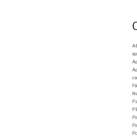
A
ap
Ap
Ap
ca
Fá
N
Pa
P
Pe
P
Po