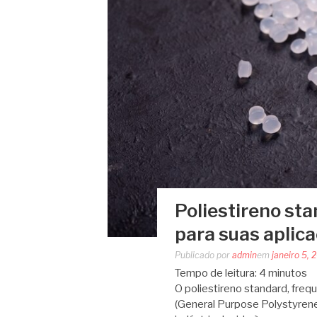
Poliestireno sta
para suas aplic
Publicado por
admin
em
janeiro 5, 
Tempo de leitura:
4
minutos
O poliestireno standard, fr
(General Purpose Polystyrene