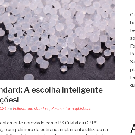
O 
be
Re
ap
Fo
Pe
Sa
pl
Fa
qu
ndard: A escolha inteligente
ações!
2024
em
Poliestireno standard
,
Resinas termoplásticas
equentemente abreviado como PS Cristal ou GPPS
), é um polímero de estireno amplamente utilizado na