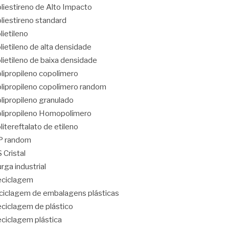
liestireno de Alto Impacto
liestireno standard
lietileno
lietileno de alta densidade
lietileno de baixa densidade
lipropileno copolímero
lipropileno copolímero random
lipropileno granulado
lipropileno Homopolímero
litereftalato de etileno
P random
 Cristal
rga industrial
eciclagem
ciclagem de embalagens plásticas
ciclagem de plástico
ciclagem plástica