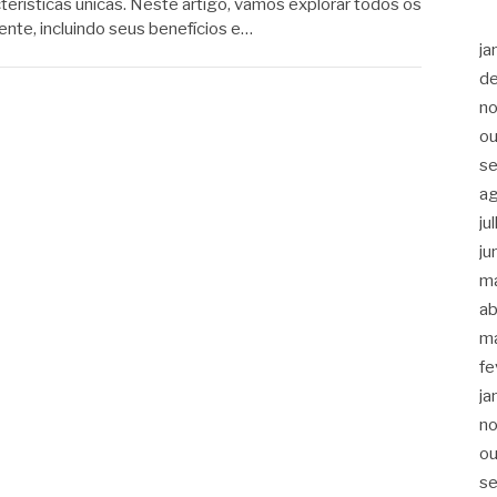
cterísticas únicas. Neste artigo, vamos explorar todos os
te, incluindo seus benefícios e…
ja
d
n
ou
s
a
ju
ju
m
ab
m
fe
ja
n
ou
s