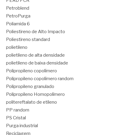
PEAD PCR
Petroblend
PetroPurga
Poliamida 6
Poliestireno de Alto Impacto
Poliestireno standard
polietileno
polietileno de alta densidade
polietileno de baixa densidade
Polipropileno copolímero
Polipropileno copolímero random
Polipropileno granulado
Polipropileno Homopolímero
politereftalato de etileno
PP random
PS Cristal
Purga industrial
Reciclagem