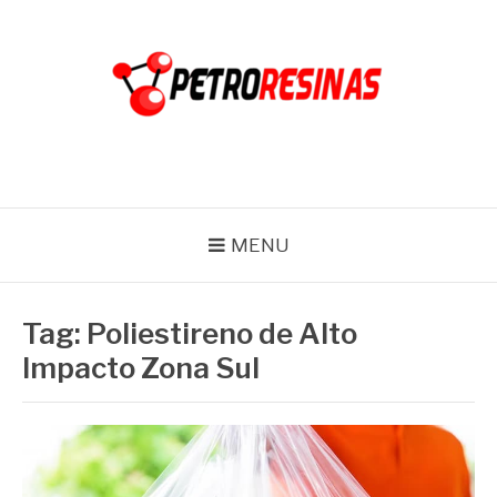
Pular
para
o
conteúdo
PETRO RESINAS
Blog
MENU
Tag:
Poliestireno de Alto
Impacto Zona Sul