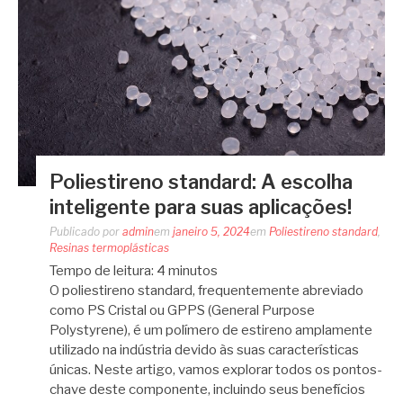
Poliestireno standard: A escolha
inteligente para suas aplicações!
Publicado por
admin
em
janeiro 5, 2024
em
Poliestireno standard
,
Resinas termoplásticas
Tempo de leitura:
4
minutos
O poliestireno standard, frequentemente abreviado
como PS Cristal ou GPPS (General Purpose
Polystyrene), é um polímero de estireno amplamente
utilizado na indústria devido às suas características
únicas. Neste artigo, vamos explorar todos os pontos-
chave deste componente, incluindo seus benefícios