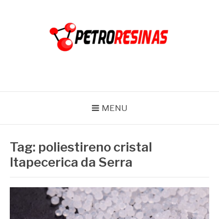
Pular
para
o
conteúdo
PETRO RESINAS
Blog
MENU
Tag:
poliestireno cristal
Itapecerica da Serra