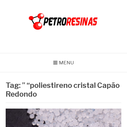
Pular
para
o
conteúdo
PETRO RESINAS
Blog
MENU
Tag:
” “poliestireno cristal Capão
Redondo