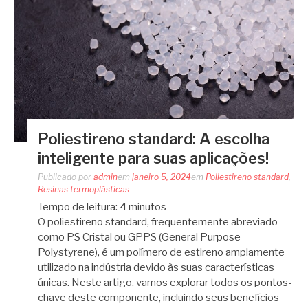
Poliestireno standard: A escolha
inteligente para suas aplicações!
Publicado por
admin
em
janeiro 5, 2024
em
Poliestireno standard
,
Resinas termoplásticas
Tempo de leitura:
4
minutos
O poliestireno standard, frequentemente abreviado
como PS Cristal ou GPPS (General Purpose
Polystyrene), é um polímero de estireno amplamente
utilizado na indústria devido às suas características
únicas. Neste artigo, vamos explorar todos os pontos-
chave deste componente, incluindo seus benefícios