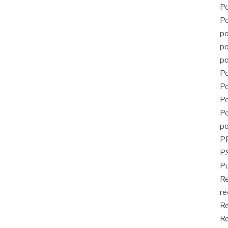
Po
Po
po
po
po
Po
Po
Po
Po
po
P
PS
Pu
R
re
Re
Re