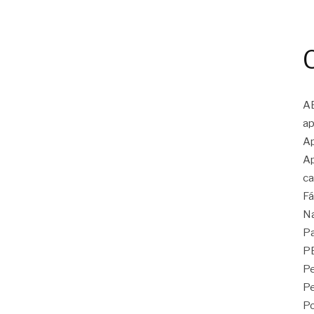
A
ap
Ap
Ap
ca
Fá
N
Pa
P
Pe
P
Po