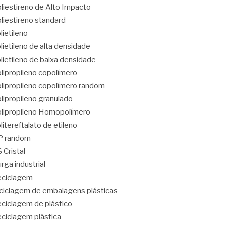
liestireno de Alto Impacto
liestireno standard
lietileno
lietileno de alta densidade
lietileno de baixa densidade
lipropileno copolímero
lipropileno copolímero random
lipropileno granulado
lipropileno Homopolímero
litereftalato de etileno
P random
 Cristal
rga industrial
eciclagem
ciclagem de embalagens plásticas
ciclagem de plástico
ciclagem plástica