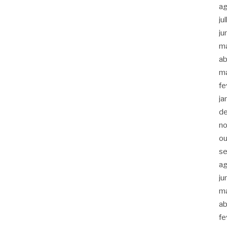
a
ju
ju
m
ab
m
fe
ja
d
n
ou
s
a
ju
m
ab
fe