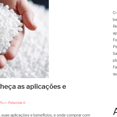
O 
be
Re
ap
Fo
Pe
Sa
pl
Fa
qu
nheça as aplicações e
25
em
Poliamida 6
, suas aplicações e benefícios, e onde comprar com