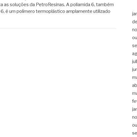
ça as soluções da PetroResinas. A poliamida 6, também
6, é um polímero termoplástico amplamente utilizado
ja
d
n
ou
s
a
ju
ju
m
ab
m
fe
ja
n
ou
s