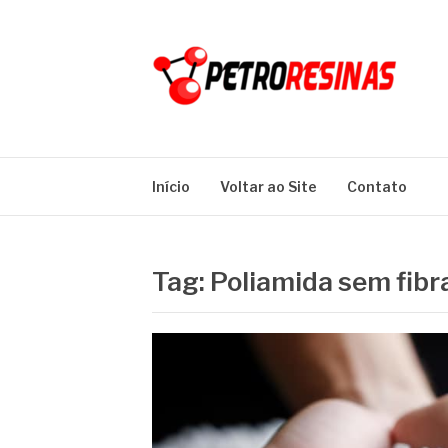
Pular
para
o
conteúdo
PETRO RESINA
Blog
Início
Voltar ao Site
Contato
Tag:
Poliamida sem fibr