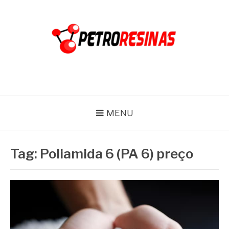
Pular
para
o
conteúdo
PETRO RESINAS
Blog
MENU
Tag:
Poliamida 6 (PA 6) preço