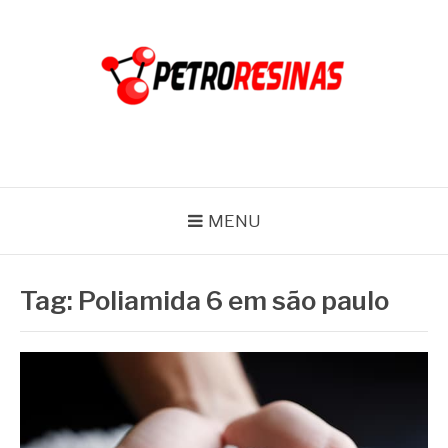
Pular
para
o
conteúdo
PETRO RESINAS
Blog
MENU
Tag:
Poliamida 6 em são paulo