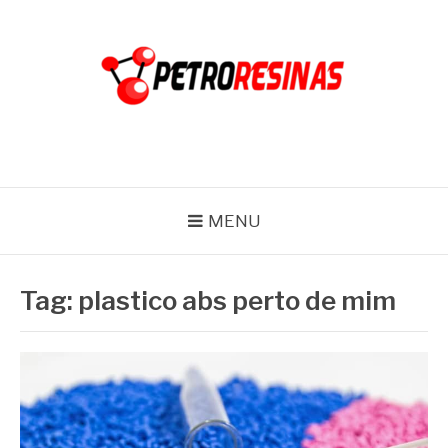
Pular
para
o
conteúdo
PETRO RESINAS
Blog
MENU
Tag:
plastico abs perto de mim