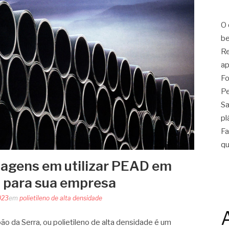
O 
be
Re
ap
Fo
Pe
Sa
pl
Fa
qu
tagens em utilizar PEAD em
 para sua empresa
023
em
polietileno de alta densidade
 da Serra, ou polietileno de alta densidade é um