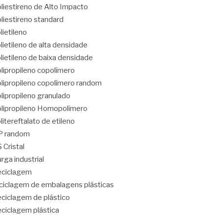
liestireno de Alto Impacto
liestireno standard
lietileno
lietileno de alta densidade
lietileno de baixa densidade
lipropileno copolímero
lipropileno copolímero random
lipropileno granulado
lipropileno Homopolímero
litereftalato de etileno
P random
 Cristal
rga industrial
eciclagem
ciclagem de embalagens plásticas
ciclagem de plástico
ciclagem plástica