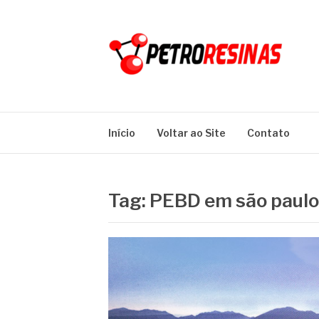
Pular
para
o
conteúdo
PETRO RESINA
Blog
Início
Voltar ao Site
Contato
Tag:
PEBD em são paulo