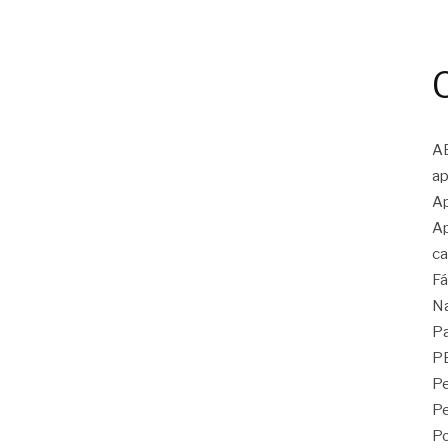
A
ap
Ap
Ap
ca
Fá
N
Pa
P
Pe
P
Po