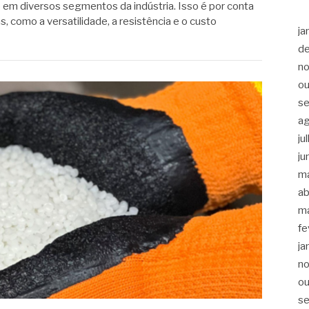
o em diversos segmentos da indústria. Isso é por conta
s, como a versatilidade, a resistência e o custo
ja
d
n
ou
s
a
ju
ju
m
ab
m
fe
ja
n
ou
s