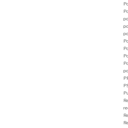
Po
Po
po
po
po
Po
Po
Po
Po
po
P
PS
Pu
R
re
Re
Re