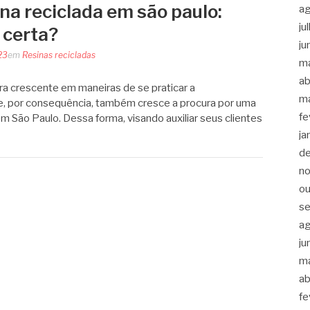
na reciclada em são paulo:
a
ju
 certa?
ju
23
em
Resinas recicladas
m
ab
a crescente em maneiras de se praticar a
m
a e, por consequência, também cresce a procura por uma
fe
m São Paulo. Dessa forma, visando auxiliar seus clientes
ja
d
n
ou
s
a
ju
m
ab
fe