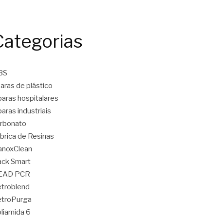
Categorias
BS
aras de plástico
aras hospitalares
aras industriais
rbonato
brica de Resinas
anoxClean
ck Smart
EAD PCR
troblend
etroPurga
liamida 6