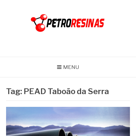
Pular
para
o
conteúdo
PETRO RESINAS
Blog
MENU
Tag:
PEAD Taboão da Serra