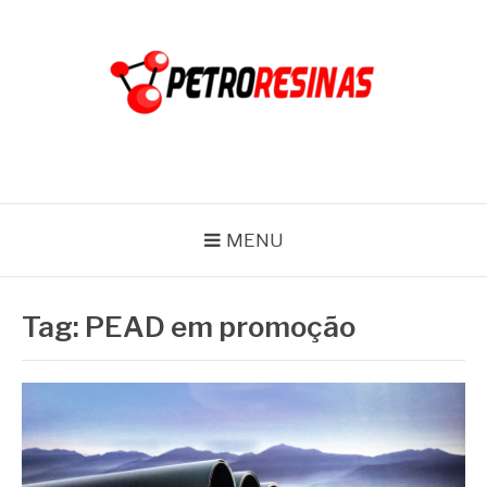
Pular
para
o
conteúdo
PETRO RESINAS
Blog
MENU
Tag:
PEAD em promoção