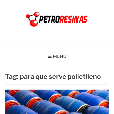
Pular
para
o
conteúdo
PETRO RESINAS
Blog
MENU
Tag:
para que serve polietileno