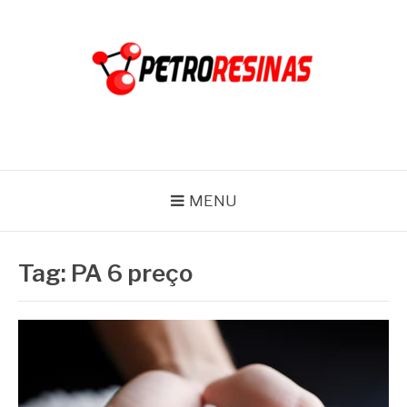
Pular
para
o
conteúdo
PETRO RESINAS
Blog
MENU
Tag:
PA 6 preço