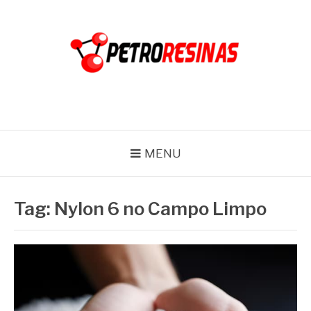
Pular
para
o
conteúdo
PETRO RESINAS
Blog
MENU
Tag:
Nylon 6 no Campo Limpo