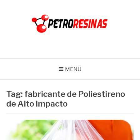
Pular
para
o
conteúdo
PETRO RESINAS
Blog
MENU
Tag:
fabricante de Poliestireno
de Alto Impacto