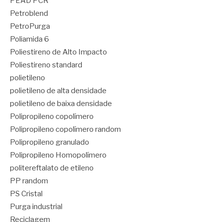
PEAD PCR
Petroblend
PetroPurga
Poliamida 6
Poliestireno de Alto Impacto
Poliestireno standard
polietileno
polietileno de alta densidade
polietileno de baixa densidade
Polipropileno copolímero
Polipropileno copolímero random
Polipropileno granulado
Polipropileno Homopolímero
politereftalato de etileno
PP random
PS Cristal
Purga industrial
Reciclagem