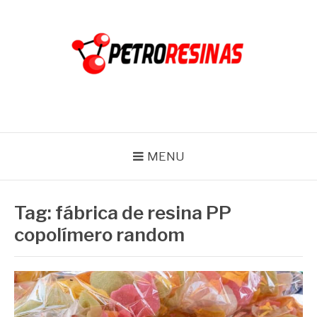
Pular
para
o
conteúdo
PETRO RESINAS
Blog
MENU
Tag:
fábrica de resina PP
copolímero random