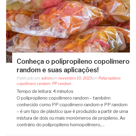
Conheça o polipropileno copolímero
random e suas aplicações!
Publicado por
admin
em
novembro 10, 2023
em
Polipropileno
copolímero random
,
PP random
Tempo de leitura:
4
minutos
O polipropileno copolímero random – também
conhecido como PP copolímero random e PP random
– é um tipo de plástico que é produzido a partir de uma
mistura de dois ou mais monômeros de propileno. Ao
contrário do polipropileno homopolímero,…