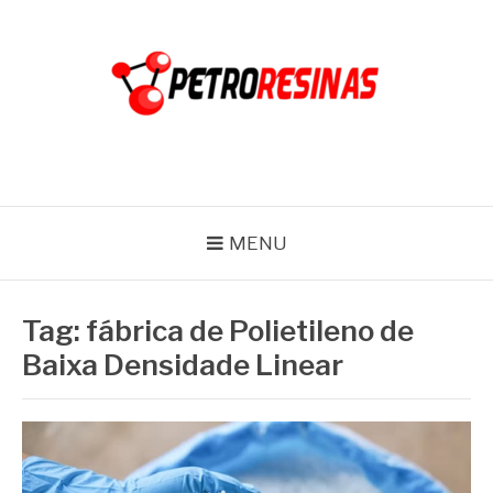
Pular
para
o
conteúdo
PETRO RESINAS
Blog
MENU
Tag:
fábrica de Polietileno de
Baixa Densidade Linear