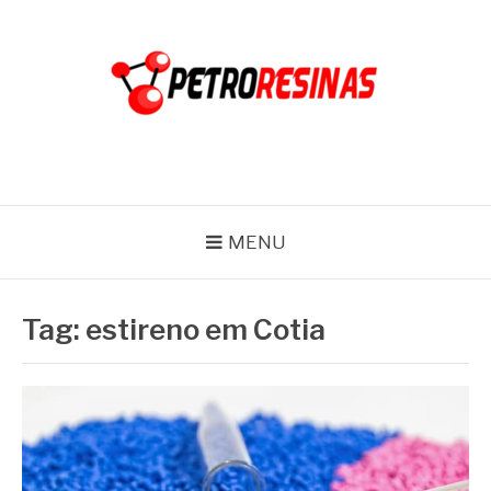
Pular
para
o
conteúdo
PETRO RESINAS
Blog
MENU
Tag:
estireno em Cotia