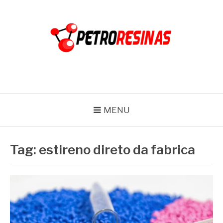
Pular
para
o
conteúdo
PETRO RESINAS
Blog
MENU
Tag:
estireno direto da fabrica