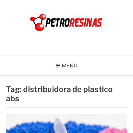
Pular
para
o
conteúdo
PETRO RESINAS
Blog
MENU
Tag:
distribuidora de plastico
abs