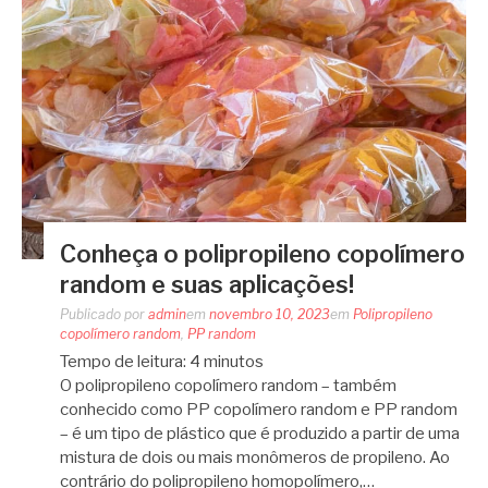
Conheça o polipropileno copolímero
random e suas aplicações!
Publicado por
admin
em
novembro 10, 2023
em
Polipropileno
copolímero random
,
PP random
Tempo de leitura:
4
minutos
O polipropileno copolímero random – também
conhecido como PP copolímero random e PP random
– é um tipo de plástico que é produzido a partir de uma
mistura de dois ou mais monômeros de propileno. Ao
contrário do polipropileno homopolímero,…