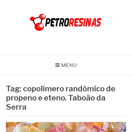
Pular
para
o
conteúdo
PETRO RESINAS
Blog
MENU
Tag:
copolímero randômico de
propeno e eteno. Taboão da
Serra