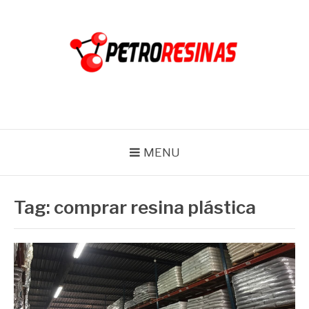
Pular
para
o
conteúdo
PETRO RESINAS
Blog
MENU
Tag:
comprar resina plástica