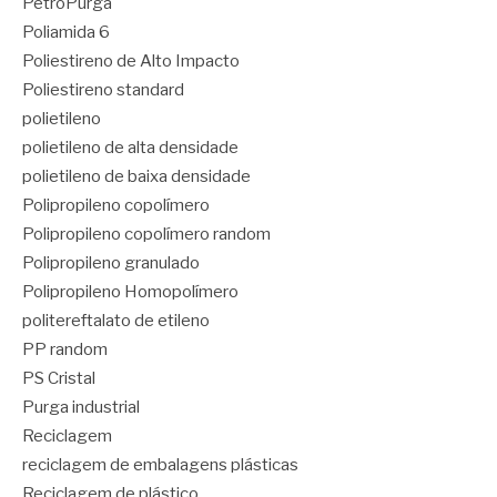
PetroPurga
Poliamida 6
Poliestireno de Alto Impacto
Poliestireno standard
polietileno
polietileno de alta densidade
polietileno de baixa densidade
Polipropileno copolímero
Polipropileno copolímero random
Polipropileno granulado
Polipropileno Homopolímero
politereftalato de etileno
PP random
PS Cristal
Purga industrial
Reciclagem
reciclagem de embalagens plásticas
Reciclagem de plástico