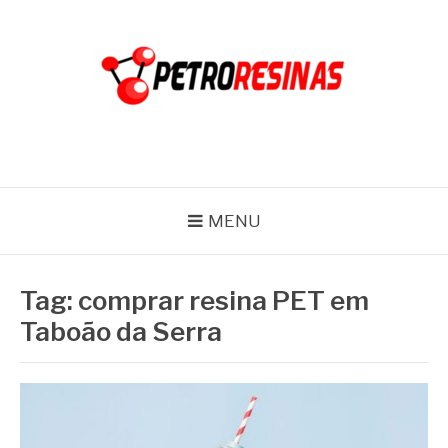
Pular
para
o
conteúdo
PETRO RESINAS
Blog
MENU
Tag:
comprar resina PET em
Taboão da Serra