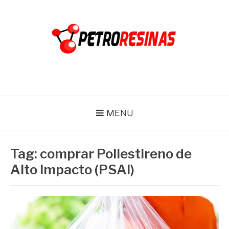
Pular
para
o
conteúdo
PETRO RESINAS
Blog
MENU
Tag:
comprar Poliestireno de
Alto Impacto (PSAI)