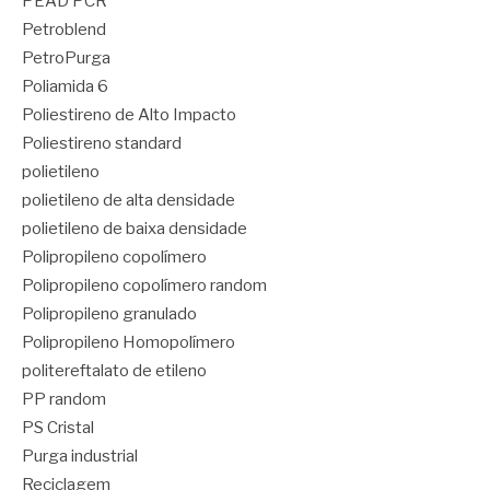
PEAD PCR
Petroblend
PetroPurga
Poliamida 6
Poliestireno de Alto Impacto
Poliestireno standard
polietileno
polietileno de alta densidade
polietileno de baixa densidade
Polipropileno copolímero
Polipropileno copolímero random
Polipropileno granulado
Polipropileno Homopolímero
politereftalato de etileno
PP random
PS Cristal
Purga industrial
Reciclagem