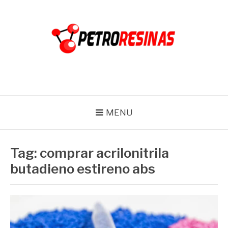
Pular
para
o
conteúdo
PETRO RESINAS
Blog
MENU
Tag:
comprar acrilonitrila
butadieno estireno abs