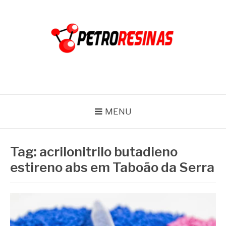
Pular
para
o
conteúdo
PETRO RESINAS
Blog
MENU
Tag:
acrilonitrilo butadieno
estireno abs em Taboão da Serra