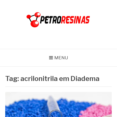
Pular
para
o
conteúdo
PETRO RESINAS
Blog
MENU
Tag:
acrilonitrila em Diadema