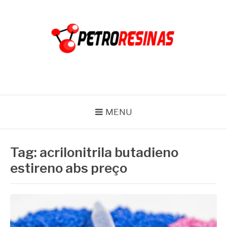
Pular
para
o
conteúdo
PETRO RESINAS
Blog
MENU
Tag:
acrilonitrila butadieno
estireno abs preço