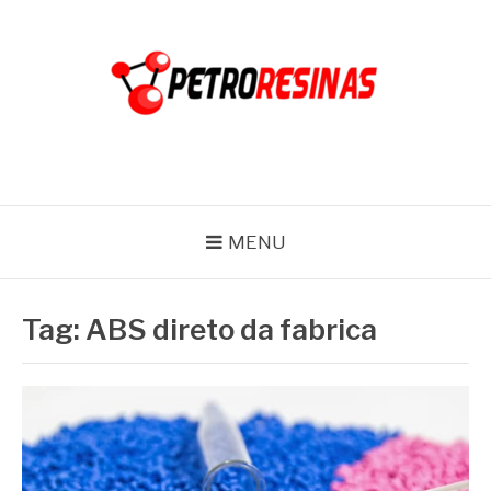
Pular
para
o
conteúdo
PETRO RESINAS
Blog
MENU
Tag:
ABS direto da fabrica